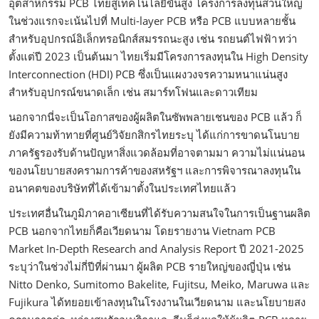
อุตสาหกรรม PCB ไทยสู่เทคโนโลยีขั้นสูง โครงการลงทุนส่วนใหญ่
ในช่วงแรกจะเน้นไปที่ Multi-layer PCB หรือ PCB แบบหลายชั้น
สำหรับอุปกรณ์อิเล็กทรอนิกส์สมรรถนะสูง เช่น รถยนต์ไฟฟ้า ทว่า
ตั้งแต่ปี 2023 เป็นต้นมา ไทยเริ่มมีโครงการลงทุนใน High Density
Interconnection (HDI) PCB ซึ่งเป็นแผงวงจรความหนาแน่นสูง
สำหรับอุปกรณ์ขนาดเล็ก เช่น สมาร์ทโฟนและดาวเทียม
นอกจากนี่จะเป็นโอกาสของผู้ผลิตในซัพพลายเชนของ PCB แล้ว ก็
ยังมีความท้าทายที่ศูนย์วิจัยกสิกรไทยระบุ ได้แก่การขาดนโนบาย
ภาครัฐรองรับด้านปัญหาสิ่งแวดล้อมที่อาจตามมา ความไม่แน่นอน
ของนโยบายสงครามการค้าของสหรัฐฯ และการพิจารณาลงทุนใน
อนาคตของบริษัทที่ได้เข้ามาตั้งในประเทศไทยแล้ว
ประเทศอื่นในภูมิภาคอาเซียนที่ได้รับความสนใจในการเป็นฐานผลิต
PCB นอกจากไทยก็คือเวียดนาม โดยรายงาน Vietnam PCB
Market In-Depth Research and Analysis Report ปี 2021-2025
ระบุว่าในช่วงไม่กี่ปีที่ผ่านมา ผู้ผลิต PCB รายใหญ่ของญี่ปุ่น เช่น
Nitto Denko, Sumitomo Bakelite, Fujitsu, Meiko, Maruwa และ
Fujikura ได้ทยอยเข้าลงทุนในโรงงานในเวียดนาม และนโยบายสง