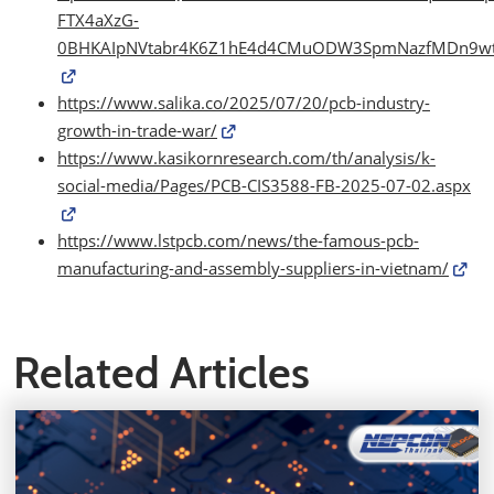
FTX4aXzG-
0BHKAIpNVtabr4K6Z1hE4d4CMuODW3SpmNazfMDn9wt
https://www.salika.co/2025/07/20/pcb-industry-
growth-in-trade-war/
https://www.kasikornresearch.com/th/analysis/k-
social-media/Pages/PCB-CIS3588-FB-2025-07-02.aspx
https://www.lstpcb.com/news/the-famous-pcb-
manufacturing-and-assembly-suppliers-in-vietnam/
Related Articles