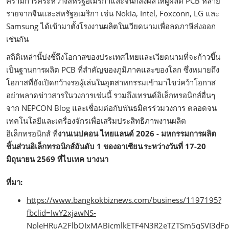
ครามการค่ระหว่างสหรัฐอเมริกาและจีนก็ส่งผลให้ผู้ผลิต PCB หลาย
รายจากจีนและสหรัฐอเมริกา เช่น Nokia, Intel, Foxconn, LG และ
Samsung ได้เข้ามาตั้งโรงงานผลิตในเวียดนามเพื่อลดภาษีส่งออก
เช่นกัน
สถิติเหล่านี้บ่งชี้ถึงโอกาสของประเทศไทยและเวียดนามที่จะก้าวขึ้น
เป็นฐานการผลิต PCB ที่สำคัญของภูมิภาคและของโลก ซึ่งหมายถึง
โอกาสที่ยังเปิดกว้างรอผู้เล่นในอุตสาหกรรมเข้ามาไขว่คว้าโอกาส
อย่าพลาดข่าวสารในวงการเช่นนี้ รวมถึงเทรนด์อิเล็กทรอนิกส์อื่นๆ
จาก NEPCON Blog และเชื่อมต่อกับพันธมิตรร่วมวงการ ตลอดจน
เทคโนโลยีและเครื่องจักรเพื่อเสริมประสิทธิภาพงานผลิต
อิเล็กทรอนิกส์ ที่
งานเนปคอน ไทยแลนด์ 2026 - มหกรรมการผลิต
ชิ้นส่วนอิเล็กทรอนิกส์อันดับ 1 ของอาเซียน ระหว่างวันที่ 17-20
มิถุนายน 2569 ที่ไบเทค บางนา
ที่มา:
https://www.bangkokbiznews.com/business/1197195?
fbclid=IwY2xjawNS-
NpleHRuA2FlbQIxMABicmlkETF4N3R2eTZTSm5qSVI3dFp