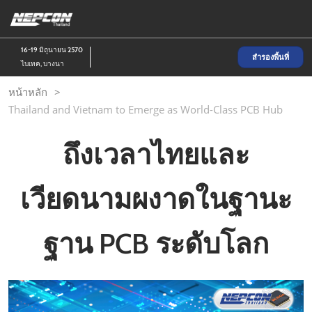
Skip
เป
to
ห
content
น
16-19 มิถุนายน 2570
สำรองพื้นที่
ไบเทค, บางนา
หน้าหลัก
Thailand and Vietnam to Emerge as World-Class PCB Hub
ถึงเวลาไทยและ
เวียดนามผงาดในฐานะ
ฐาน PCB ระดับโลก